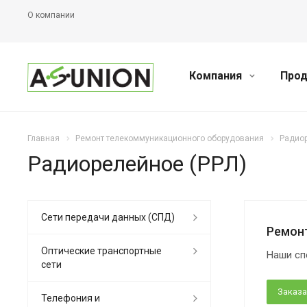
О компании
Компания
Прод
Главная
Ремонт телекоммуникационного оборудования
Радиор
Радиорелейное (РРЛ)
Cети передачи данных (СПД)
Ремон
Оптические транспортные
Наши сп
сети
Заказа
Телефония и