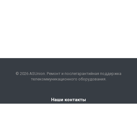
© 2026 ASUnion. Ремонт и послегарантийная поддержка
телекоммуникационного оборудования.
Наши контакты
+7 (495) 199-57-59
repair@asunion.ru