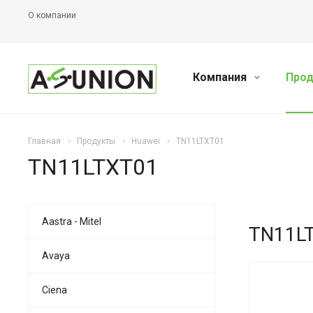
О компании
Компания
Прод
Главная
Продукты
Huawei
TN11LTXT01
TN11LTXT01
Aastra - Mitel
TN11L
Avaya
Ciena