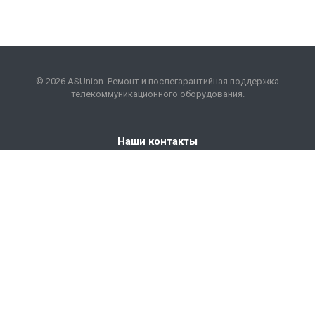
© 2026 ASUnion. Ремонт и послегарантийная поддержка
телекоммуникационного оборудования.
Наши контакты
+7 (495) 199-57-59
repair@asunion.ru
121467, г. Москва,
Рублевское шоссе, дом 81, корп. 2